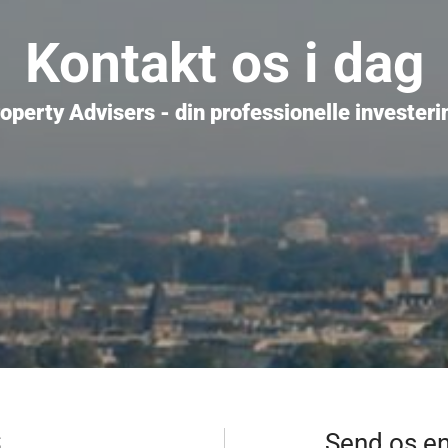
Kontakt os i dag
perty Advisers - din professionelle invester
S
Send os e