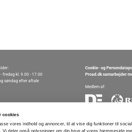
ider:
Cookie- og Persondatapo
 fredag kl. 9.00 - 17.00
Proad.dk samarbejder m
g søndag efter aftale
Medlem af:
ng
urdering
 cookies
ing
passe vores indhold og annoncer, til at vise dig funktioner til soci
fik. Vi deler også oplysninger om din brug af vores hjemmeside m