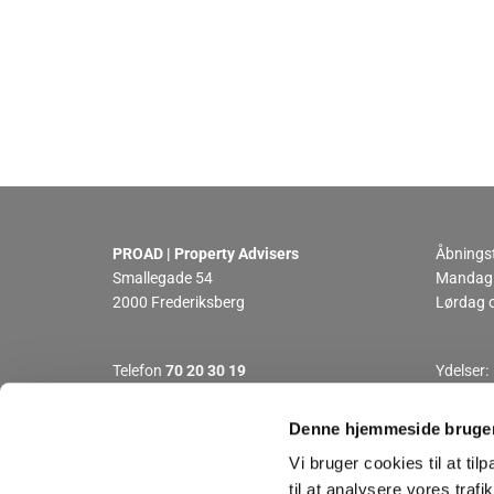
PROAD | Property Advisers
Åbningst
Smallegade 54
Mandag -
2000 Frederiksberg
Lørdag o
Telefon
70 20 30 19
Ydelser:
Email:
info@proad.dk
Vurderi
CVR 36419458
Valuarv
Denne hjemmeside bruger
Rådgivn
Vi bruger cookies til at til
til at analysere vores tra