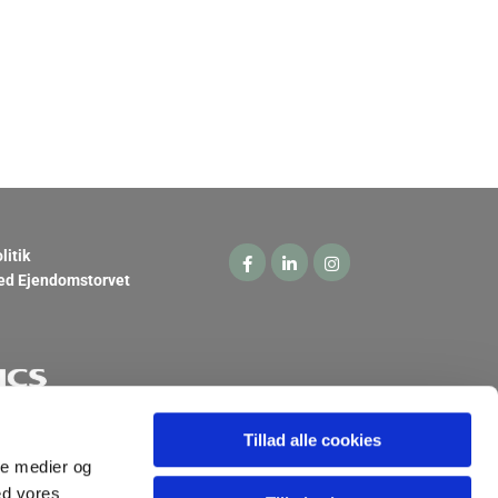
litik
ed Ejendomstorvet
Tillad alle cookies
ale medier og
ed vores