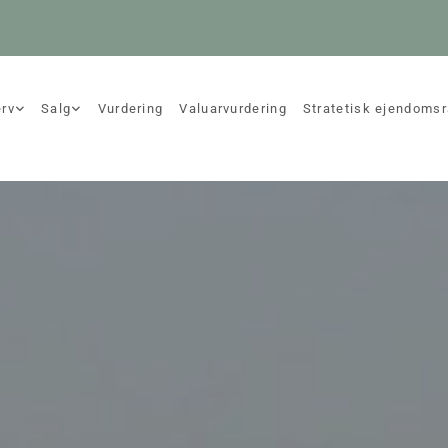
erv
Salg
Vurdering
Valuarvurdering
Stratetisk ejendomsr