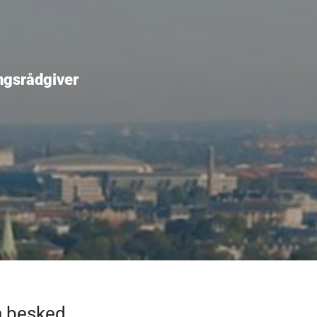
ingsrådgiver
n besked